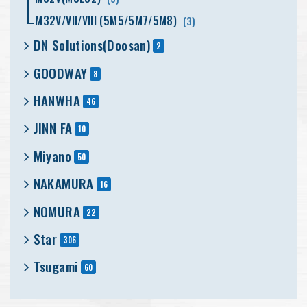
M32V/VII/VIII (5M5/5M7/5M8)
(3)
DN Solutions(Doosan)
2
GOODWAY
8
HANWHA
46
JINN FA
10
Miyano
50
NAKAMURA
16
NOMURA
22
Star
306
Tsugami
60