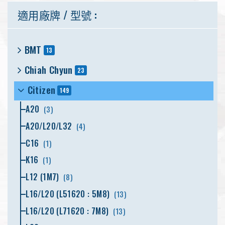
適用廠牌 / 型號 :
BMT
13
Chiah Chyun
23
Citizen
149
A20
(3)
A20/L20/L32
(4)
C16
(1)
K16
(1)
L12 (1M7)
(8)
L16/L20 (L51620 : 5M8)
(13)
L16/L20 (L71620 : 7M8)
(13)