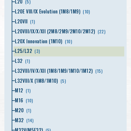
L20
(5)
L20E VIII/IX Evolution (1M8/1M9)
(10)
L20VII
(1)
L20VIII/IX/X/XII (2M8/2M9/2M10/2M12)
(22)
L20X Innovation (1M10)
(10)
L25/L32
(3)
L32
(1)
L32VIII/IV/X/XII (1M8/1M9/1M10/1M12)
(15)
L32VIII/X (1M8/1M10)
(5)
M12
(1)
M16
(10)
M20
(1)
M32
(14)
M32V(M5E32)
(5)