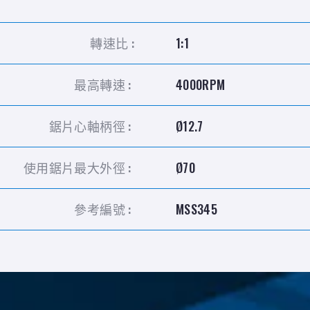
轉速比 :
1:1
最高轉速 :
4000RPM
鋸片心軸柄徑 :
Ø12.7
使用鋸片最大外徑 :
Ø70
參考編號 :
MSS345