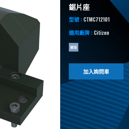
鋸片座
型號 :
CTMC712101
適用廠牌 :
Citizen
M16
加入詢問車