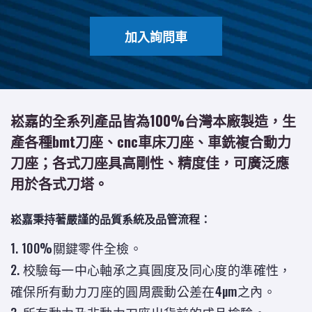
加入詢問車
崧嘉的全系列產品皆為100%台灣本廠製造，生
產各種bmt刀座、cnc車床刀座、車銑複合動力
刀座；各式刀座具高剛性、精度佳，可廣泛應
用於各式刀塔。
崧嘉秉持著嚴謹的品質系統及品管流程：
1. 100%關鍵零件全檢。
2. 校驗每一中心軸承之真圓度及同心度的準確性，
確保所有動力刀座的圓周震動公差在4µm之內。