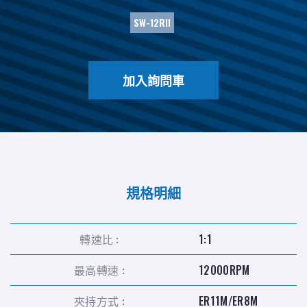
SW-12RII
加入詢問車
規格明細
轉速比 :
1:1
最高轉速 :
12000RPM
夾持方式 :
ER11M/ER8M